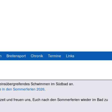
Direkt
zum
Inhalt
n
Breitensport
Chronik
Termine
Links
ereinsübergreifendes Schwimmen im Südbad an.
e in den Sommerferien 2026
.
zeit und freuen uns, Euch nach den Sommerferien wieder im Bad zu