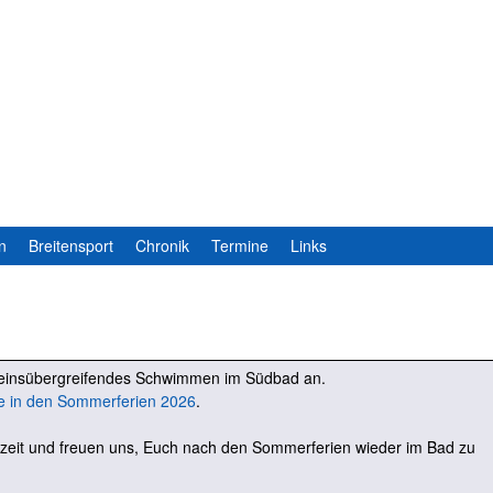
Direkt
zum
Inhalt
n
Breitensport
Chronik
Termine
Links
ereinsübergreifendes Schwimmen im Südbad an.
e in den Sommerferien 2026
.
zeit und freuen uns, Euch nach den Sommerferien wieder im Bad zu