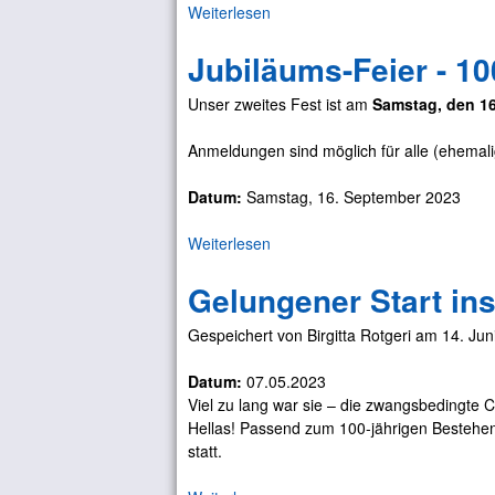
i
d
Weiterlesen
ü
c
b
b
h
a
Jubiläums-Feier - 10
e
t
d
r
u
Unser zweites Fest ist am
Samstag, den 16
B
n
r
g
Anmeldungen sind möglich für alle (ehemal
a
2
u
0
Datum:
Samstag, 16. September 2023
e
2
r
3
Weiterlesen
ü
e
b
i
Gelungener Start in
e
b
r
e
Gespeichert von
Birgitta Rotgeri
am
14. Jun
J
s
u
i
Datum:
07.05.2023
b
c
Viel zu lang war sie – die zwangsbedingte C
i
h
Hellas! Passend zum 100-jährigen Bestehen
l
t
statt.
ä
i
u
g