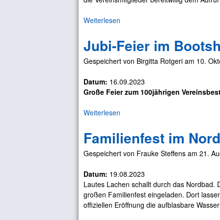
n
d
g
b
Weiterlesen
ü
e
a
b
n
d
Jubi-Feier im Boots
e
i
(
r
m
f
Gespeichert von
Birgitta Rotgeri
am
10. Okt
B
S
ä
r
ü
l
Datum:
16.09.2023
a
d
l
Große Feier zum 100jährigen Vereinsbes
u
b
t
e
a
a
Weiterlesen
ü
r
d
u
b
e
s
Familienfest im Nor
e
i
)
r
b
Gespeichert von
Frauke Steffens
am
21. Au
J
e
u
s
Datum:
19.08.2023
b
i
Lautes Lachen schallt durch das Nordbad. D
i
c
großen Familienfest eingeladen. Dort lasse
-
h
offiziellen Eröffnung die aufblasbare Wass
F
t
e
i