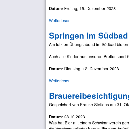
o
Datum:
Freitag, 15. Dezember 2023
l
a
Weiterlesen
ü
u
b
s
Springen im Südbad
e
s
r
t
Am letzten Übungsabend im Südbad bieten w
P
e
o
r
Auch alle Kinder aus unseren Breitensport 
o
n
l
e
Datum:
Dienstag, 12. Dezember 2023
p
a
Weiterlesen
ü
r
b
t
Brauereibesichtigun
e
y
r
i
Gespeichert von
Frauke Steffens
am
31. Ok
S
m
p
N
Datum:
28.10.2023
r
o
Was hat Bier mit einem Schwimmverein geme
i
r
die Vereinsmitglieder bereitwillig dem Aufru