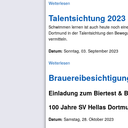
Weiterlesen
ü
i
g
b
e
u
Talentsichtung 2023
e
r
n
r
i
g
Schwimmen lernen ist auch heute noch eine 
F
m
b
Dortmund in der Talentsichtung den Bewe
a
B
e
vermitteln.
m
o
i
i
o
H
Datum:
Sonntag, 03. September 2023
l
t
ö
i
s
v
Weiterlesen
ü
e
h
e
b
n
a
l
Brauereibesichtigun
e
f
u
s
r
e
s
T
s
Einladung zum Biertest & B
a
t
l
i
e
m
100 Jahre SV Hellas Dortm
n
N
t
o
Datum:
Samstag, 28. Oktober 2023
s
r