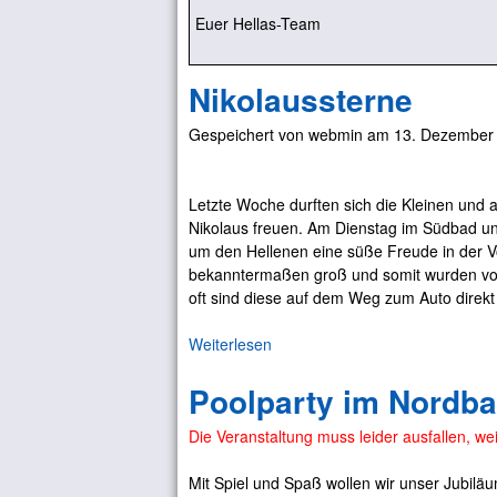
Euer Hellas-Team
Nikolaussterne
Gespeichert von
webmin
am
13. Dezember 
Letzte Woche durften sich die Kleinen und 
Nikolaus freuen. Am Dienstag im Südbad und
um den Hellenen eine süße Freude in der 
bekanntermaßen groß und somit wurden vo
oft sind diese auf dem Weg zum Auto direkt
Weiterlesen
ü
b
Poolparty im Nordbad
e
r
Die Veranstaltung muss leider ausfallen, w
N
i
Mit Spiel und Spaß wollen wir unser Jubiläu
k